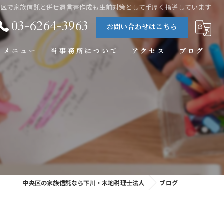
央区で家族信託と併せ遺言書作成も生前対策として手厚く指導しています
03-6264-3963
お問い合わせはこちら
メニュー
当事務所について
アクセス
ブログ
税理士
相続税
事業承継
会社設立
遺言書
中央区の家族信託なら下川・木地税理士法人
ブログ